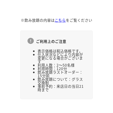
※飲み放題の内容は
こちら
をご覧ください
ご利用上のご注意
表示価格は税込価格です。
仕入状況などにより内容が
変更になる場合がございま
す
利用人数：2～50名様
利用時間：120分
飲み放題ラストオーダー：
15分前
飲み放題について：グラス
交換制
事前予約：来店日の当日21
時まで