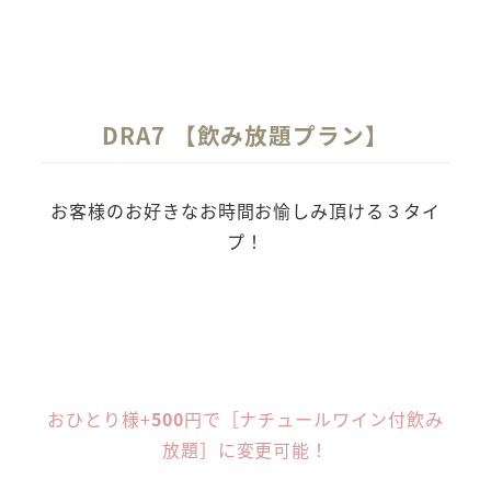
DRA7 【飲み放題プラン】
お客様のお好きなお時間お愉しみ頂ける３タイ
プ！
［60分］
［90分］
［120分］
1,500
2,000
2,500
円
円
円
おひとり様+
500
円で［ナチュールワイン付飲み
放題］に変更可能！