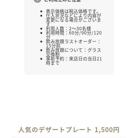
表示価格は税込価格です。
仕入状況などにより内容が
変更になる場合がございま
す
利用人数：2～30名様
利用時間：60分/90分/120
分
飲み放題ラストオーダー：
15分前
飲み放題について：グラス
交換制
事前予約：来店日の当日21
時まで
人気のデザートプレート
1,500円