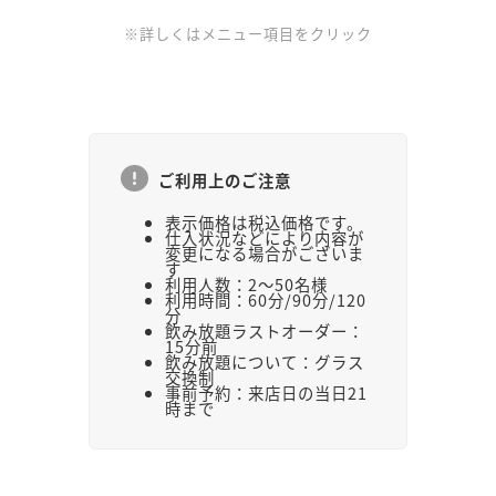
※詳しくはメニュー項目をクリック
ご利用上のご注意
表示価格は税込価格です。
仕入状況などにより内容が
変更になる場合がございま
す
利用人数：2～50名様
利用時間：60分/90分/120
分
飲み放題ラストオーダー：
15分前
飲み放題について：グラス
交換制
事前予約：来店日の当日21
時まで