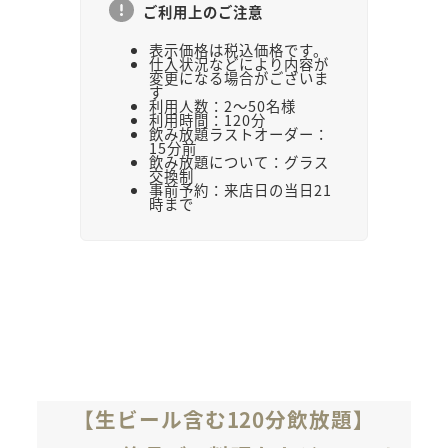
ご利用上のご注意
表示価格は税込価格です。
仕入状況などにより内容が
変更になる場合がございま
す
利用人数：2～50名様
利用時間：120分
飲み放題ラストオーダー：
15分前
飲み放題について：グラス
交換制
事前予約：来店日の当日21
時まで
【生ビール含む120分飲放題】